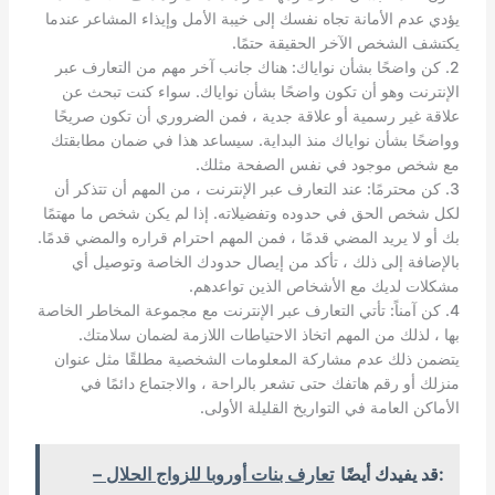
يؤدي عدم الأمانة تجاه نفسك إلى خيبة الأمل وإيذاء المشاعر عندما
يكتشف الشخص الآخر الحقيقة حتمًا.
2. كن واضحًا بشأن نواياك: هناك جانب آخر مهم من التعارف عبر
الإنترنت وهو أن تكون واضحًا بشأن نواياك. سواء كنت تبحث عن
علاقة غير رسمية أو علاقة جدية ، فمن الضروري أن تكون صريحًا
وواضحًا بشأن نواياك منذ البداية. سيساعد هذا في ضمان مطابقتك
مع شخص موجود في نفس الصفحة مثلك.
3. كن محترمًا: عند التعارف عبر الإنترنت ، من المهم أن تتذكر أن
لكل شخص الحق في حدوده وتفضيلاته. إذا لم يكن شخص ما مهتمًا
بك أو لا يريد المضي قدمًا ، فمن المهم احترام قراره والمضي قدمًا.
بالإضافة إلى ذلك ، تأكد من إيصال حدودك الخاصة وتوصيل أي
مشكلات لديك مع الأشخاص الذين تواعدهم.
4. كن آمناً: تأتي التعارف عبر الإنترنت مع مجموعة المخاطر الخاصة
بها ، لذلك من المهم اتخاذ الاحتياطات اللازمة لضمان سلامتك.
يتضمن ذلك عدم مشاركة المعلومات الشخصية مطلقًا مثل عنوان
منزلك أو رقم هاتفك حتى تشعر بالراحة ، والاجتماع دائمًا في
الأماكن العامة في التواريخ القليلة الأولى.
:قد يفيدك أيضًا
تعارف بنات أوروبا للزواج الحلال –