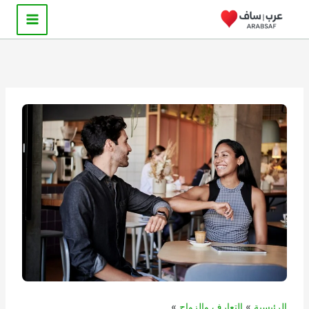
خطي
لى
لمحتوى
الرئيسية
التعارف والزواج