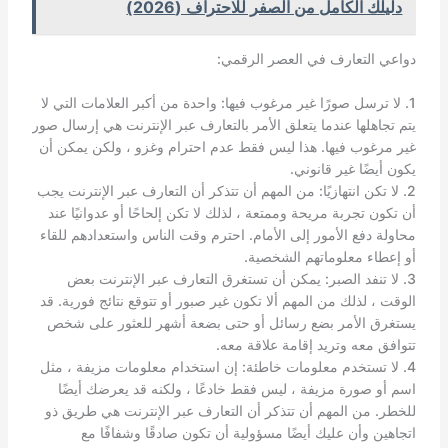
دليلك الكامل من الصفر للاحتراف (2026)
دواعي التعارف في العصر الرقمي:
1. لا ترسل صورًا غير مرغوب فيها: واحدة من أكبر العلامات التي لا
يتم تجاهلها عندما يتعلق الأمر بالتعارف عبر الإنترنت هي إرسال صور
غير مرغوب فيها. هذا ليس فقط عدم احترام وغزو ، ولكن يمكن أن
يكون أيضًا غير قانوني.
2. لا تكن انتهازيًا: من المهم أن تتذكر أن التعارف عبر الإنترنت يجب
أن تكون تجربة مريحة وممتعة ، لذلك لا تكن إلحاحًا أو عدوانيًا عند
محاولة دفع الأمور إلى الأمام. احترم وقت الناس واستعدادهم للقاء
أو إعطاء معلوماتهم الشخصية.
3. لا تنفد الصبر: يمكن أن تستغرق التعارف عبر الإنترنت بعض
الوقت ، لذلك من المهم ألا تكون غير صبور أو تتوقع نتائج فورية. قد
يستغرق الأمر بضع رسائل أو حتى بضعة أشهر للعثور على شخص
تتوافق معه وتريد إقامة علاقة معه.
4. لا تستخدم معلومات خاطئة: إن استخدام معلومات مزيفة ، مثل
اسم أو صورة مزيفة ، ليس فقط خادعًا ، ولكنه قد يعرضك أيضًا
للخطر. من المهم أن تتذكر أن التعارف عبر الإنترنت هي طريق ذو
اتجاهين وأن عليك أيضًا مسؤولية أن تكون صادقًا وشفافًا مع