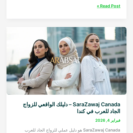
كيف
Read Post »
تتزوج
من
فتاة
عربية
مقيمة
في
كندا؟
دليل
الزواج
الجاد
خطوة
بخطوة
SaraZawaj Canada – دليلك الواقعي للزواج
الجاد للعرب في كندا
فبراير 4, 2026
SaraZawaj Canada هو دليل عملي للزواج الجاد للعرب