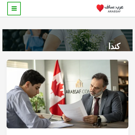
خطي
لى
لمحتوى
كندا