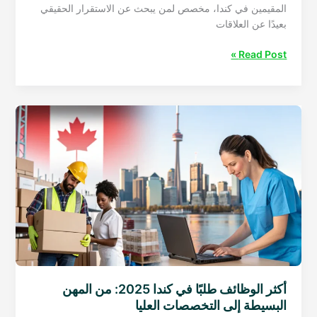
المقيمين في كندا، مخصص لمن يبحث عن الاستقرار الحقيقي
بعيدًا عن العلاقات
SaraZawaj
Read Post »
Canada
–
دليلك
الواقعي
للزواج
الجاد
للعرب
في
كندا
أكثر الوظائف طلبًا في كندا 2025: من المهن
البسيطة إلى التخصصات العليا