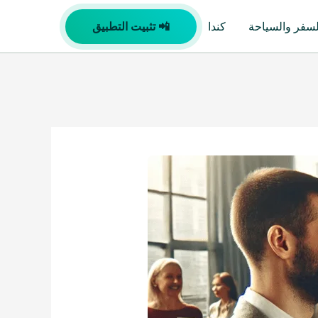
لسفر والسياحة
كندا
📲 تثبيت التطبيق