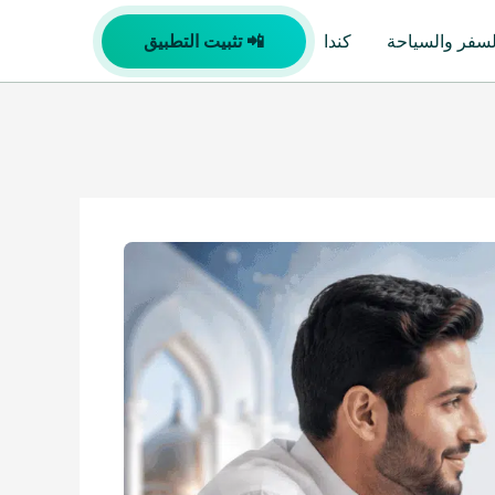
لسفر والسياحة
كندا
📲 تثبيت التطبيق