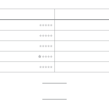
⭐⭐⭐⭐⭐
⭐⭐⭐⭐⭐
⭐⭐⭐⭐⭐
⭐⭐⭐⭐☆
⭐⭐⭐⭐⭐