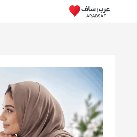
خطي
لى
لمحتوى