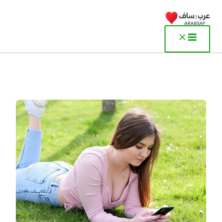
خطي
لى
لمحتوى