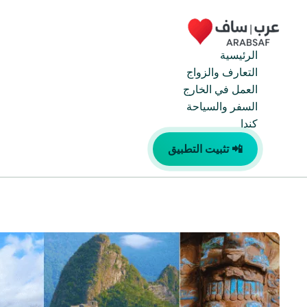
خطي
لى
لمحتوى
الرئيسية
التعارف والزواج
العمل في الخارج
السفر والسياحة
كندا
📲 تثبيت التطبيق