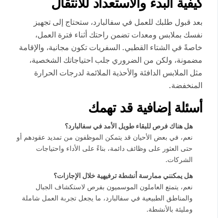
كيفية البدء والاستعداد للانتقال
بعد قبول طلبك للعمل في سفالبارد، ستحتاج إلى تجهيز
نفسك بملابس ومعدات تضمن راحتك أثناء فترة العمل،
خاصةً في الشتاء القطبي. السفريات تكون مجانية، والإقامة
مضمونة، ولكن من الضروري جلب احتياجاتك الشخصية،
مثل الملابس الدافئة والأحذية الملائمة لدرجات الحرارة
المنخفضة.
أسئلة إضافية قد تهمك
هل هناك فرص للبقاء طويل الأمد في سفالبارد؟
نعم، في بعض الأحيان قد يتمكن الموظفون من تمديد عقودهم أو
حتى العثور على وظائف دائمة، بناءً على الأداء واحتياجات
الشركات.
هل يمكنني ممارسة أنشطة ترفيهية خلال الإجازات؟
نعم، يتمتع العاملون الموسميون بفرص لاستكشاف الجبال
والمناطق الطبيعية في سفالبارد، ما يجعل تجربة العمل شاملة
ومليئة بالأنشطة.