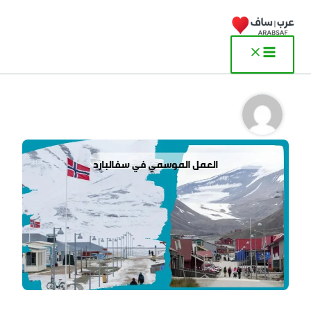
خطي
لى
لمحتوى