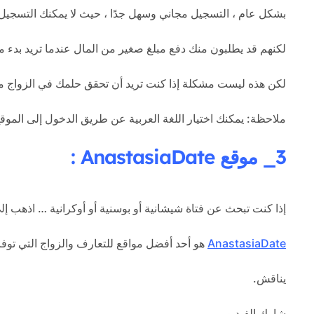
بشكل عام ، التسجيل مجاني وسهل جدًا ، حيث لا يمكنك التسجيل إلا من خ
لكنهم قد يطلبون منك دفع مبلغ صغير من المال عندما تريد بدء مح
لكن هذه ليست مشكلة إذا كنت تريد أن تحقق حلمك في الزواج م
ملاحظة: يمكنك اختيار اللغة العربية عن طريق الدخول إلى الموق
3_ موقع AnastasiaDate :
إذا كنت تبحث عن فتاة شيشانية أو بوسنية أو أوكرانية … اذهب إلى
AnastasiaDate
هو أحد أفضل مواقع للتعارف والزواج التي توفر 
يناقش.
شارك الفيديو.