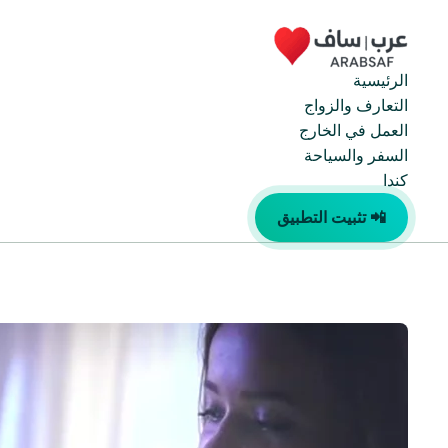
خطي
لى
لمحتوى
الرئيسية
التعارف والزواج
العمل في الخارج
السفر والسياحة
كندا
📲 تثبيت التطبيق