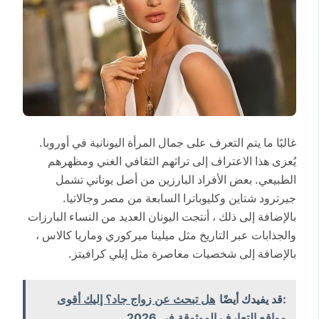
غالبًا ما يتم التعرف على جمال المرأة اليونانية في أوروبا.
يُعزى هذا الاعتراف إلى تراثهم الثقافي الغني ومظهرهم
الطبيعي. بعض الأفراد البارزين من أصل يوناني تشمل
جيرترود شتاين وكليوباترا السابعة من مصر وجالاتيا.
بالإضافة إلى ذلك ، أنتجت اليونان العديد من النساء البارزات
والجذابات عبر التاريخ مثل ميلينا ميركوري وماريا كالاس ،
بالإضافة إلى شخصيات معاصرة مثل إيلي كرافيتز.
:قد يفيدك أيضًا
هل تبحث عن زواج جاد؟ إليك أقوى
مواقع التعارف الموثوقة في 2026