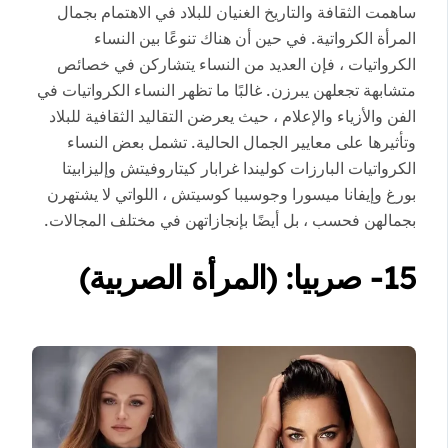
ساهمت الثقافة والتاريخ الغنيان للبلاد في الاهتمام بجمال
المرأة الكرواتية. في حين أن هناك تنوعًا بين النساء
الكرواتيات ، فإن العديد من النساء يتشاركن في خصائص
متشابهة تجعلهن يبرزن. غالبًا ما تظهر النساء الكرواتيات في
الفن والأزياء والإعلام ، حيث يعرضن التقاليد الثقافية للبلاد
وتأثيرها على معايير الجمال الحالية. تشمل بعض النساء
الكرواتيات البارزات كوليندا غرابار كيتاروفيتش وإليزابيتا
بورغ وإيفانا ميسورا وجوسيبا كوسيتش ، اللواتي لا يشتهرن
بجمالهن فحسب ، بل أيضًا بإنجازاتهن في مختلف المجالات.
15- صربيا: (المرأة الصربية)