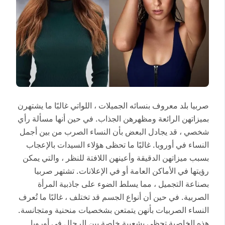
صربيا بلد معروف بنسائه الجميلات ، اللواتي غالبًا ما يشتهرن
بميزاتهن الرائعة ومظهرهن الجذاب. في حين أنها مسألة رأي
شخصي ، قد يجادل البعض بأن النساء الصرب من بين أجمل
النساء في أوروبا. غالبًا ما تحظى هؤلاء السيدات بالإعجاب
بسبب ميزاتهن الدقيقة وأعينهن اللافتة للنظر ، والتي يمكن
رؤيتها في الأماكن العامة أو في الإعلانات. تشتهر صربيا
بصناعة التجميل ، مما يسلط الضوء على جاذبية المرأة
الصربية. في حين أن أنواع الجسم قد تختلف ، غالبًا ما تُعرف
النساء الصربيات بأنهن يتمتعن بشخصيات منحنية ومتجانسة.
هذه الخاصية تحظى بشعبية خاصة بين الرجال في أوروبا