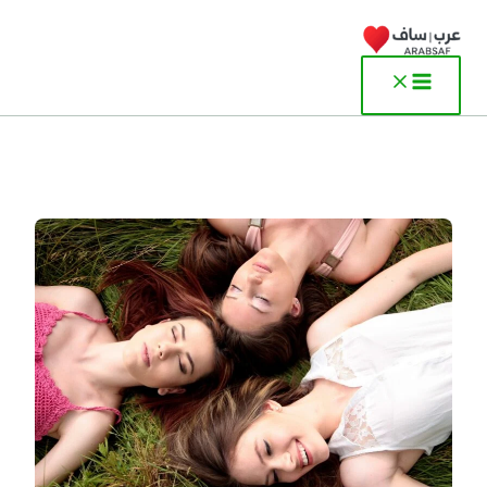
خطي
لى
لمحتوى