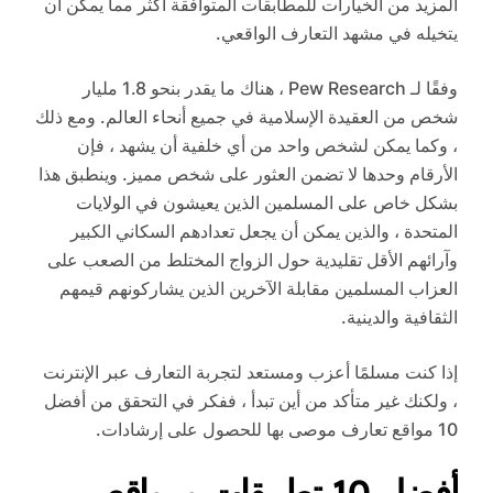
المزيد من الخيارات للمطابقات المتوافقة أكثر مما يمكن أن
يتخيله في مشهد التعارف الواقعي.
وفقًا لـ Pew Research ، هناك ما يقدر بنحو 1.8 مليار
شخص من العقيدة الإسلامية في جميع أنحاء العالم. ومع ذلك
، وكما يمكن لشخص واحد من أي خلفية أن يشهد ، فإن
الأرقام وحدها لا تضمن العثور على شخص مميز. وينطبق هذا
بشكل خاص على المسلمين الذين يعيشون في الولايات
المتحدة ، والذين يمكن أن يجعل تعدادهم السكاني الكبير
وآرائهم الأقل تقليدية حول الزواج المختلط من الصعب على
العزاب المسلمين مقابلة الآخرين الذين يشاركونهم قيمهم
الثقافية والدينية.
إذا كنت مسلمًا أعزب ومستعد لتجربة التعارف عبر الإنترنت
، ولكنك غير متأكد من أين تبدأ ، ففكر في التحقق من أفضل
10 مواقع تعارف موصى بها للحصول على إرشادات.
أفضل 10 تطبيقات ومواقع