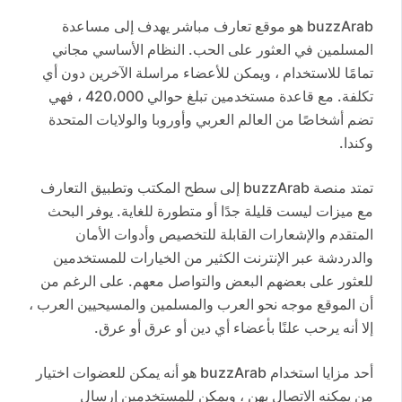
buzzArab هو موقع تعارف مباشر يهدف إلى مساعدة
المسلمين في العثور على الحب. النظام الأساسي مجاني
تمامًا للاستخدام ، ويمكن للأعضاء مراسلة الآخرين دون أي
تكلفة. مع قاعدة مستخدمين تبلغ حوالي 420،000 ، فهي
تضم أشخاصًا من العالم العربي وأوروبا والولايات المتحدة
وكندا.
تمتد منصة buzzArab إلى سطح المكتب وتطبيق التعارف
مع ميزات ليست قليلة جدًا أو متطورة للغاية. يوفر البحث
المتقدم والإشعارات القابلة للتخصيص وأدوات الأمان
والدردشة عبر الإنترنت الكثير من الخيارات للمستخدمين
للعثور على بعضهم البعض والتواصل معهم. على الرغم من
أن الموقع موجه نحو العرب والمسلمين والمسيحيين العرب ،
إلا أنه يرحب علنًا بأعضاء أي دين أو عرق أو عرق.
أحد مزايا استخدام buzzArab هو أنه يمكن للعضوات اختيار
من يمكنه الاتصال بهن ، ويمكن للمستخدمين إرسال