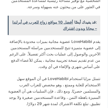
الشخصية مع توفير مساحة رئيسية لمساعدة المستخدمين
في العثور على من يبحثون عنه بسهولة وسرعة.
:قد يفيدك أيضًا
أفضل 10 مواقع زواج للعرب في أيرلندا
– مجانا وبدون اشتراك
يقدم LoveHabibi عضوية مجانية بميزات محدودة بالإضافة
إلى عضوية متميزة تتيح للمستخدمين مراسلة المستخدمين
الآخرين والوصول إلى عمليات بحث أكثر تفصيلاً. على الرغم
من عدم تقديم نسخة تجريبية مجانية ، يمكن للأعضاء الدفع
على أساس شهري والإلغاء في أي وقت.
تتمثل مزايا استخدام LoveHabibi في أن الموقع سهل
الاستخدام للغاية وممتع ، وهو مخصص للعزاب العرب
والمسلمين حصريًا. ومع ذلك ، فإن السلبيات هي أن العضوية
المميزة باهظة الثمن ، وقاعدة المستخدمين صغيرة ولا يوجد
تطبيق. تبلغ تكلفة الاشتراك لمدة شهر 29 دولارًا.