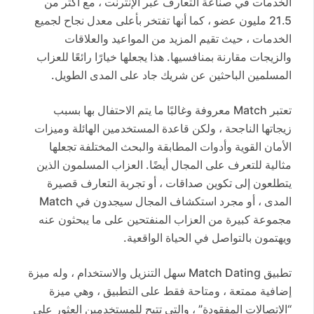
الخدمات في صناعة التعارف عبر الإنترنت ، مع أكثر من
21.5 مليون عضو ، كما أنها تفتخر بأعلى معدل نجاح لجميع
الخدمات ، حيث تقيم المزيد من المواعيد والعلاقات
والزيجات مقارنة بمنافسيها. هذا يجعلها خيارًا رائعًا للعزاب
المسلمين الباحثين عن شريك جاد على المدى الطويل.
تعتبر Match معروفة وغالبًا ما يتم الاحتفال بها بسبب
زيجاتها الناجحة ، ولكن قاعدة المستخدمين الهائلة وميزات
الأمان القوية وأدوات المطابقة والبحث المختلفة تجعلها
مثالية للتعرف على المجال أيضًا. العزاب المسلمون الذين
يتطلعون إلى تكوين صداقات ، أو تجربة التعارف قصيرة
المدى ، أو مجرد استكشاف المجال سيجدون في Match
مجموعة كبيرة من العزاب المنفتحين على ما يبحثون عنه
ويهتمون بالتواصل في الحياة الواقعية.
تطبيق Match Dating سهل التنزيل والاستخدام ، وله ميزة
إضافية ممتعة ، ومتاحة فقط على التطبيق ، وهي ميزة
“الاتصالات المفقودة” ، والتي تتيح للمستخدمين العثور على