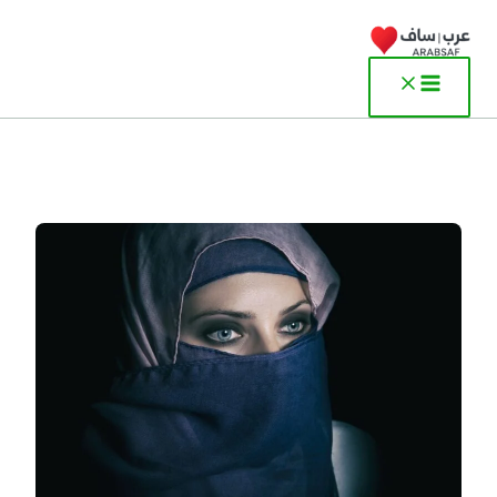
خطي
لى
لمحتوى