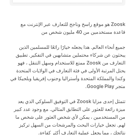
Zoosk هو موقع راسخ وناجح للتعارف عبر الإنترنت مع
قاعدة مستخدمين من 40 مليون شخص من
جميع أنحاء العالم. هذا يجعله خيارًا رائعًا للمسلمين الذين
يبحثون عن شركاء محتملين متشابهين في التفكير. تطبيق
التعارف من Zoosk ممتع للاستخدام وسهل التنقل ، فهو
يحتل المرتبة الأولى في فئة التعارف في الولايات المتحدة
وكندا والمملكة المتحدة وأستراليا وجنوب إفريقيا وبلجيكا في
متجر Google Play.
تتمثل إحدى مزايا Zoosk في التوفيق السلوكي الذي يعد
ميزة رائعة للعثور على التطابق المثالي. مع وجود عدد كبير
من المستخدمين ، يمكن لأي شخص العثور على شخص ما
لهم. تجعل خيارات البحث والمرشحات من السهل تركيز
نتائجك ، مما يجعل عملية التعارف أكثر كفاءة.