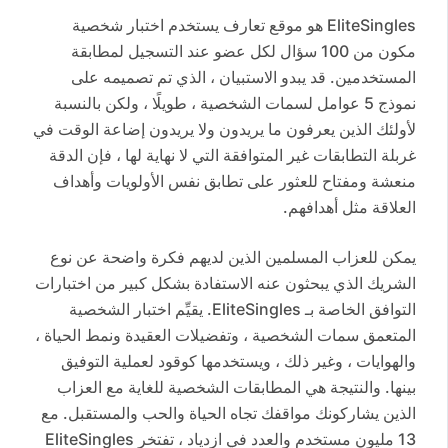
EliteSingles هو موقع تعارف يستخدم اختبار شخصية
مكون من 100 سؤال لكل عضو عند التسجيل لمطابقة
المستخدمين. قد يبدو الاستبيان ، الذي تم تصميمه على
نموذج 5 عوامل لسمات الشخصية ، طويلًا ، ولكن بالنسبة
لأولئك الذين يعرفون ما يريدون ولا يريدون إضاعة الوقت في
غربلة التطابقات غير المتوافقة التي لا نهاية لها ، فإن الدقة
منعشة ومفتاح للعثور على تطابق نفس الأولويات وأهداف
العلاقة مثل أهدافهم.
يمكن للعزاب المسلمين الذين لديهم فكرة واضحة عن نوع
الشريك الذي يبحثون عنه الاستفادة بشكل كبير من اختبارات
التوافق الخاصة بـ EliteSingles. يقيِّم اختبار الشخصية
المتعمق سمات الشخصية ، وتفضيلات العقيدة ونمط الحياة ،
والهوايات ، وغير ذلك ، ويستخدمها كوقود لعملية التوفيق
بينها. والنتيجة هي المطابقات الشخصية للغاية مع العزاب
الذين يشاركونك مواقفك تجاه الحياة والحب والمستقبل. مع
13 مليون مستخدم والعدد في ازدياد ، تفتخر EliteSingles