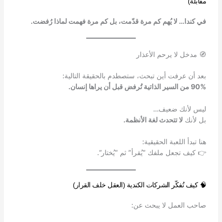
مقابلة)
في كندا… لا يُهم كم مرة قدّمت، بل كم مرة فهمت لماذا رُفضت.
🧭 مدخل لا يرحم الأعذار
بعد أن عرفت أين تبحث، ستصطدم بالحقيقة التالية:
90% من السير الذاتية تُرفض قبل أن يراها إنسان.
ليس لأنك ضعيف…
بل لأنك
لا تتحدث لغة الأنظمة.
هنا تبدأ اللعبة الحقيقية:
👉 كيف تجعل ملفك “يُقرأ” ثم “يُختار”.
🧠 كيف تُفكّر الشركات الكندية (العقل خلف القرار)
صاحب العمل لا يبحث عن: