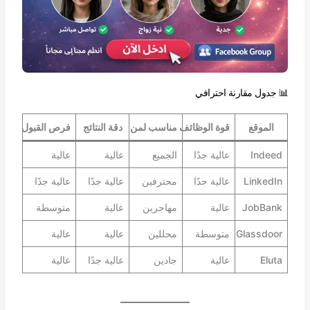
📊 جدول مقارنة احترافي
الموقع
قوة الوظائف
مناسب لمن
دقة النتائج
فرص القبول
Indeed
عالية جدًا
الجميع
عالية
عالية
LinkedIn
عالية جدًا
محترفين
عالية جدًا
عالية جدًا
JobBank
عالية
مهاجرين
عالية
متوسطة
Glassdoor
متوسطة
محللين
عالية
عالية
Eluta
عالية
جادين
عالية جدًا
عالية