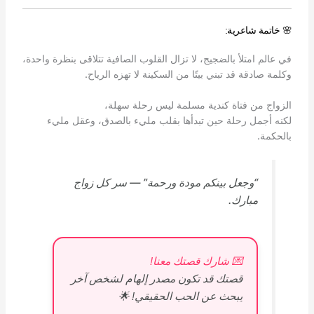
🌸 خاتمة شاعرية:
في عالم امتلأ بالضجيج، لا تزال القلوب الصافية تتلاقى بنظرة واحدة،
وكلمة صادقة قد تبني بيتًا من السكينة لا تهزه الرياح.
الزواج من فتاة كندية مسلمة ليس رحلة سهلة،
لكنه أجمل رحلة حين تبدأها بقلب مليء بالصدق، وعقل مليء
بالحكمة.
“وجعل بينكم مودة ورحمة” — سر كل زواج
مبارك.
💌 شارك قصتك معنا!
قصتك قد تكون مصدر إلهام لشخص آخر
يبحث عن الحب الحقيقي! 🌟