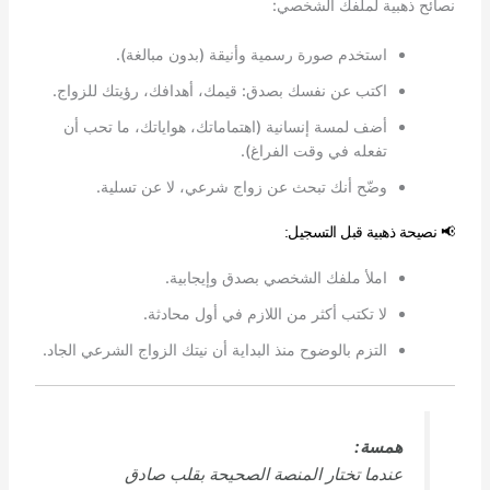
نصائح ذهبية لملفك الشخصي:
استخدم صورة رسمية وأنيقة (بدون مبالغة).
اكتب عن نفسك بصدق: قيمك، أهدافك، رؤيتك للزواج.
أضف لمسة إنسانية (اهتماماتك، هواياتك، ما تحب أن
تفعله في وقت الفراغ).
وضّح أنك تبحث عن زواج شرعي، لا عن تسلية.
📢 نصيحة ذهبية قبل التسجيل:
املأ ملفك الشخصي بصدق وإيجابية.
لا تكتب أكثر من اللازم في أول محادثة.
التزم بالوضوح منذ البداية أن نيتك الزواج الشرعي الجاد.
همسة:
عندما تختار المنصة الصحيحة بقلب صادق