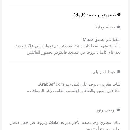
💖 قصص نجاح حقيقية (تلهمك)
🕊️ حسام وماريا
التقيا عبر تطبيق Muzz.
بدأت قصتهما بمحادثات دينية بسيطة… ثم تحولت إلى علاقة جدية.
بعد عام كامل، تزوجا في مسجد فانكوفر بحضور العائلتين.
🕊️ عبد الله وليلى
شاب مغربي تعرف على ليلى عبر ArabSaf.com.
بناءً على الصبر والتفاهم، اجتمعت القلوب رغم المسافات.
🕊️ يوسف ونور
شاب مصري وجد نصفه الآخر عبر Salams، وتزوجا في حفل صغير
بجانب بحيرة أونتاريو.