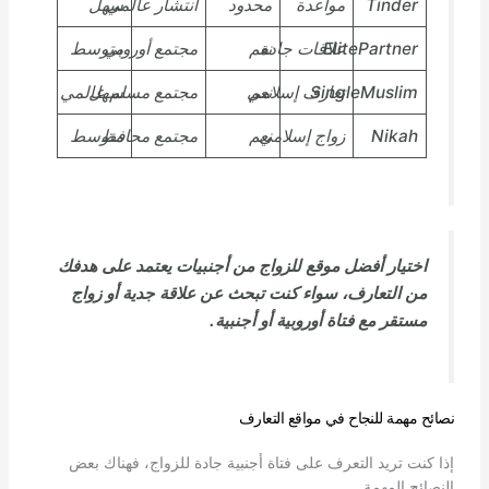
Tinder
مواعدة
محدود
انتشار عالمي
سهل
ElitePartner
علاقات جادة
نعم
مجتمع أوروبي
متوسط
SingleMuslim
نعم
تعارف إسلامي
سهل
مجتمع مسلم عالمي
Nikah
زواج إسلامي
نعم
مجتمع محافظ
متوسط
اختيار أفضل موقع للزواج من أجنبيات يعتمد على هدفك
من التعارف، سواء كنت تبحث عن علاقة جدية أو زواج
مستقر مع فتاة أوروبية أو أجنبية.
نصائح مهمة للنجاح في مواقع التعارف
إذا كنت تريد التعرف على فتاة أجنبية جادة للزواج، فهناك بعض
النصائح المهمة.