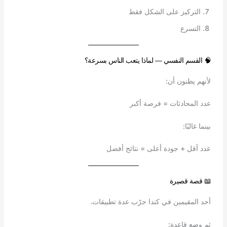
التركيز على الشكل فقط
التسرع
🧠 القسم النفسي — لماذا يتعب الناس بسرعة؟
لأنهم يظنون أن:
عدد المحادثات = فرصة أكبر
بينما غالبًا:
عدد أقل + جودة أعلى = نتائج أفضل
📖 قصة قصيرة
أحد المقيمين في كندا جرّب عدة تطبيقات.
ثم وضع قاعدة: