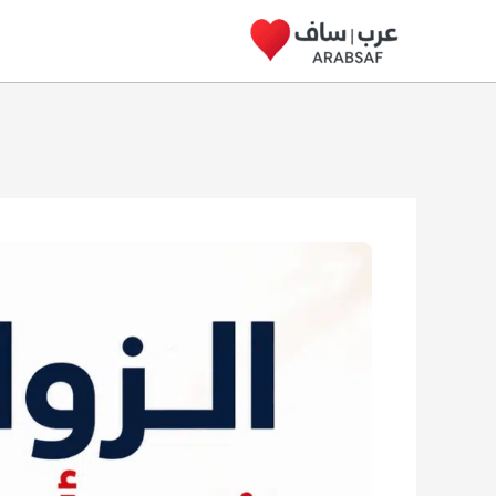
خطي
لى
لمحتوى