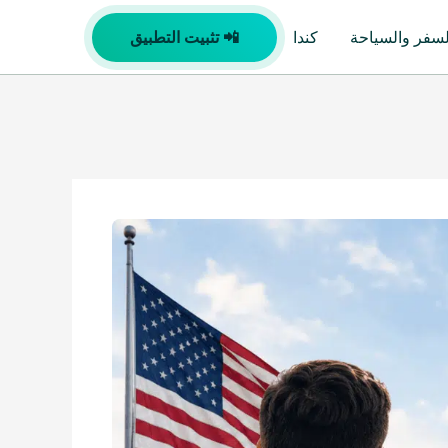
لسفر والسياحة
كندا
📲 تثبيت التطبيق