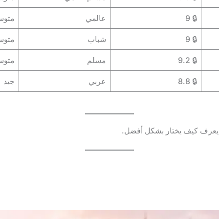
🔒 9
عالمي
متو
🔒 9
شباب
متو
🔒 9.2
مسلم
متو
🔒 8.8
عربي
جيد
 يعرف كيف يختار بشكل أفضل.