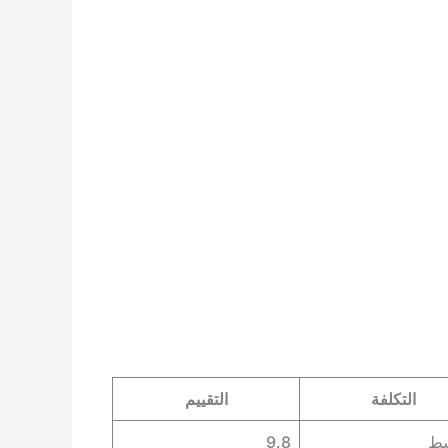
التكلفة
التقييم
سط
9.8