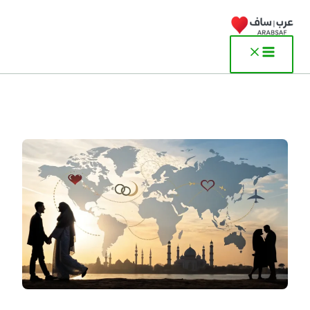
خطي
لى
لمحتوى