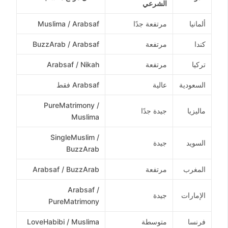
الشرعي
ألمانيا
مرتفعة جدًا
Muslima / Arabsaf
كندا
مرتفعة
BuzzArab / Arabsaf
تركيا
مرتفعة
Arabsaf / Nikah
السعودية
عالية
Arabsaf فقط
PureMatrimony /
ماليزيا
جيدة جدًا
Muslima
SingleMuslim /
السويد
جيدة
BuzzArab
المغرب
مرتفعة
Arabsaf / BuzzArab
Arabsaf /
الإمارات
جيدة
PureMatrimony
فرنسا
متوسطة
LoveHabibi / Muslima