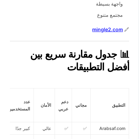
واجهة بسيطة
مجتمع متنوع
mingle2.com
🔗
📊
جدول مقارنة سريع بين
أفضل التطبيقات
ت
دعم
عدد
ع
التطبيق
مجاني
الأمان
عربي
المستخدمين
ا
ا
Arabsaf.com
✅
✅
عالي
كبير جدًا
✅