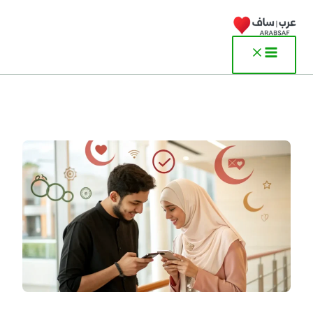
خطي
لى
لمحتوى