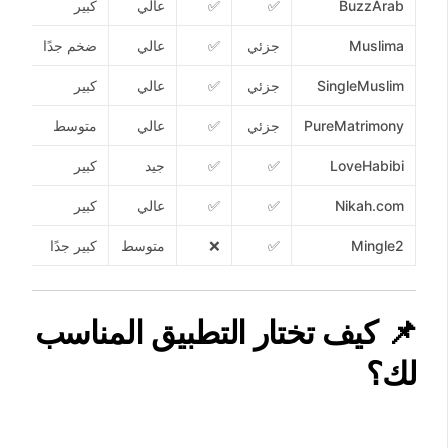
BuzzArab
✅
✅
عالي
كبير
✅
Muslima
جزئي
✅
عالي
ضخم جدًا
✅
SingleMuslim
جزئي
✅
عالي
كبير
✅
PureMatrimony
جزئي
✅
عالي
متوسط
✅
LoveHabibi
✅
✅
جيد
كبير
✅
Nikah.com
✅
✅
عالي
كبير
✅
Mingle2
✅
❌
متوسط
كبير جدًا
❌
📌
كيف تختار التطبيق المناسب
لك؟