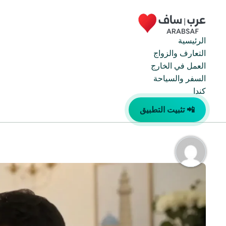
خطي
لى
لمحتوى
الرئيسية
التعارف والزواج
العمل في الخارج
السفر والسياحة
كندا
📲 تثبيت التطبيق