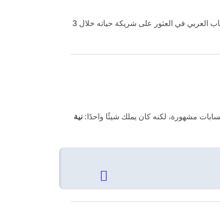
قصتنا اليوم ليست خيالاً، بل واقعية، ملهمة، وربما تكون تذكرتك –أنت أيضًا– لبداية قصة حقيقية. تابع التفاصيل كاملة، وكيف نجح هذا الشاب العربي في العثور على شريكة حياته خلال 3
نية