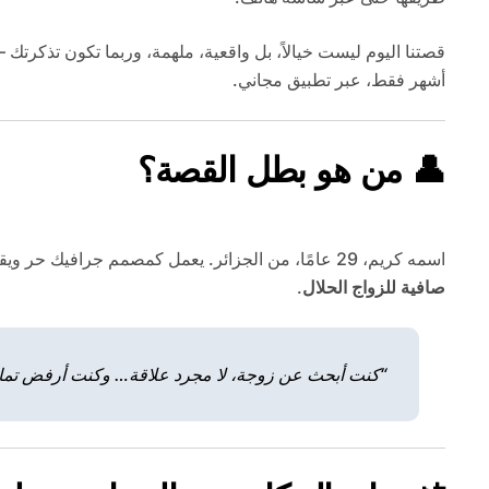
أشهر فقط، عبر تطبيق مجاني.
👤 من هو بطل القصة؟
اسمه كريم، 29 عامًا، من الجزائر. يعمل كمصمم جرافيك حر ويقيم في فرنسا منذ 5 سنوات. كريم شخص عادي… لا يملك ملايين، ولا حسابات مشهورة، لكنه كان يملك شيئًا واحدًا:
صافية للزواج الحلال
.
“كنت أبحث عن زوجة، لا مجرد علاقة… وكنت أرفض تمامً