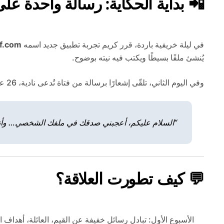
📲 بداية الحكاية: رسالة واحدة ع
في ليلة خريفية باردة، قرر كريم تجربة تطبيق جديد اسمه
f.com
يُنشئ ملفًا بسيطًا ويكتب فيه نيته بوضوح.
وفي اليوم الثاني، تلقّى إشعارًا برسالة من فتاة تُدعى نادية، 26 عامًا، مسلمة من بلجيكا، تعمل مدرسة لغة فرنسية، وهدفها الوحيد من التطبيق: الزواج.
“السلام عليكم، أعجبني صدقك في ملفك الشخصي… وأنا
💬 كيف تطورت العلاقة؟
الأسبوع الأول: تبادل رسائل خفيفة عن القيم، العائلة، أهداف ا