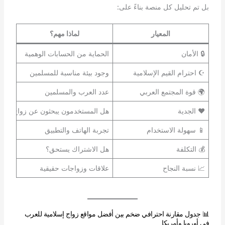
بل تم تحليل كل منصة بناءً على:
المعيار
لماذا مهم؟
🔒 الأمان
الحماية من الحسابات الوهمية
☪️ احترام القيم الإسلامية
وجود بيئة مناسبة للمسلمين
🌍 قوة المجتمع العربي
عدد العرب والمسلمين
❤️ الجدية
هل المستخدمون يبحثون عن زواج؟
📱 سهولة الاستخدام
تجربة الهاتف والتطبيق
💰 التكلفة
هل الاشتراك يستحق؟
📈 نسبة النجاح
علاقات وزواجات حقيقية
📊 جدول مقارنة احترافي ضخم بين أفضل مواقع زواج إسلامية للعرب
في أوروبا وأمريكا