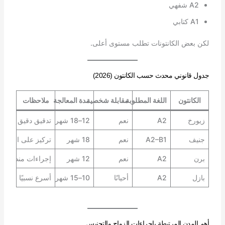
A2 شفهي
A1 كتابي
لكن بعض الكانتونات تطلب مستوى أعلى.
جدول قانوني محدث حسب الكانتون (2026)
الكانتون
اللغة المطلوبة
مقابلة شخصية
مدة المعالجة
ملاحظات
زيورخ
A2
نعم
12–18 شهر
تدقيق دقيق
جنيف
A2–B1
نعم
18 شهر
تركيز على الاندماج
برن
A2
نعم
12 شهر
إجراءات منظمة
بازل
A2
أحيانًا
10–15 شهر
أسرع نسبيًا
أهم المدن المرتبطة بإجراءات الزواج والتجنيس