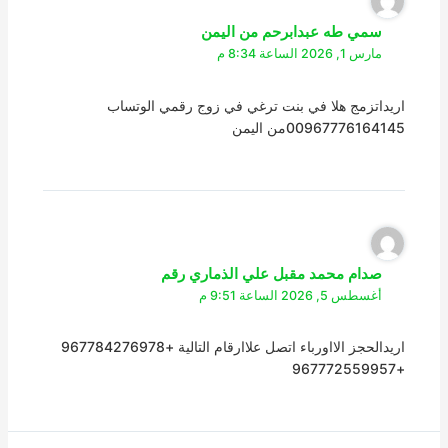
سمي طه عبدابرحم من اليمن
مارس 1, 2026 الساعة 8:34 م
اريداتزمج هلا في بنت ترغي في زوج رقمي الوتساب
00967776164145من اليمن
صدام محمد مقبل علي الذماري رقم
أغسطس 5, 2026 الساعة 9:51 م
اريدالحجز الااورباء اتصل علاارقام التالية +967784276978
+967772559957