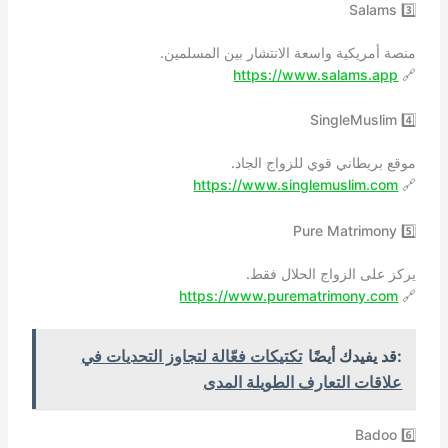
3️⃣ Salams
منصة أمريكية واسعة الانتشار بين المسلمين.
https://www.salams.app
🔗
4️⃣ SingleMuslim
موقع بريطاني قوي للزواج الجاد.
https://www.singlemuslim.com
🔗
5️⃣ Pure Matrimony
يركز على الزواج الحلال فقط.
https://www.purematrimony.com
🔗
:قد يفيدك أيضًا
تكتيكات فعّالة لتجاوز التحديات في
علاقات التعارف الطويلة المدى
6️⃣ Badoo