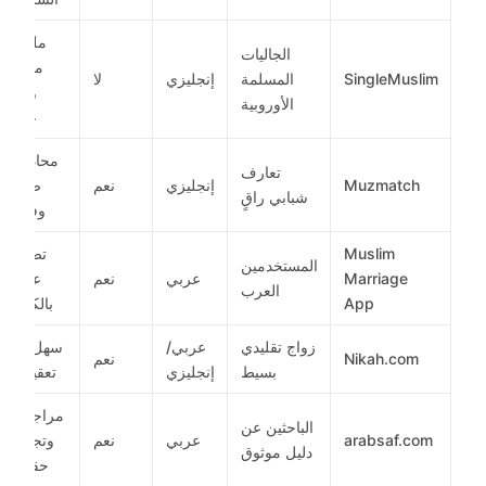
ملفات
الجاليات
موثقة
SingleMuslim
المسلمة
إنجليزي
لا
ودقة
الأوروبية
عالية
محادثات
تعارف
Muzmatch
إنجليزي
نعم
صوت
شبابي راقٍ
وفيديو
Muslim
تصميم
المستخدمين
Marriage
عربي
نعم
عربي
العرب
App
بالكامل
زواج تقليدي
عربي/
سهل وبلا
Nikah.com
نعم
بسيط
إنجليزي
تعقيدات
مراجعات
الباحثين عن
arabsaf.com
عربي
نعم
وتجارب
دليل موثوق
حقيقية