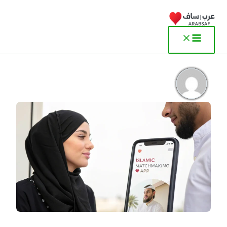
خطي
لى
لمحتوى