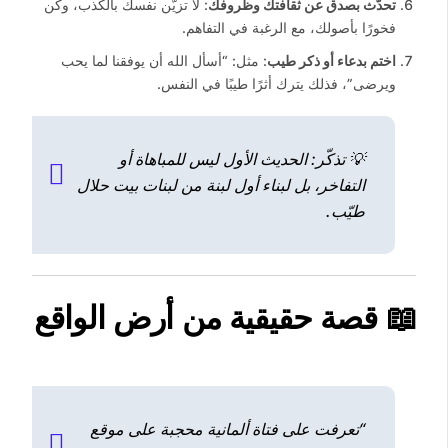
تحدّث بصدق عن ثقافتك وظروفك
: لا تزيّن نفسك بالكذب، وكن
فخورًا بأصولك، مع الرغبة في التفاهم.
اختم بدعاء أو ذكر طيب
: مثل: “أسأل الله أن يوفقنا لما يحب
ويرضى”، فذلك يترك أثرًا طيبًا في النفس.
💡 تذكّر: الحديث الأول ليس للمباهاة أو
التفاخر، بل لبناء أول لبنة من لبنات بيت حلال
طيّب.
📖 قصة حقيقية من أرض الواقع
“تعرفت على فتاة ألمانية محجبة على موقع