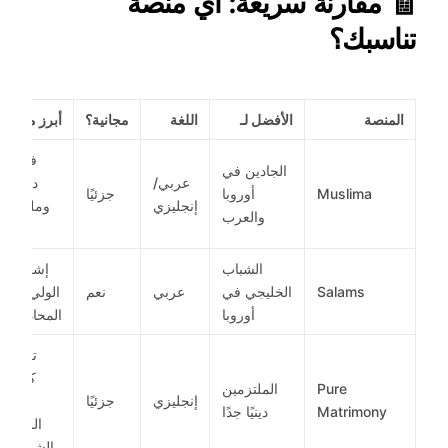
🧾 مقارنة سريعة: أي منصة
تناسبك؟
المنصة
الأفضل لـ
اللغة
مجانية؟
أبرز ميزة
فلترة
الجادين في
عربي/
دقيقة
Muslima
أوروبا
جزئيًا
إنجليزي
وملفات
والعرب
قوية
الشباب
إشراف
Salams
الخليجي في
عربي
نعم
الولي في
أوروبا
المحادثات
تركيز
كامل
Pure
الملتزمين
إنجليزي
جزئيًا
على
Matrimony
دينيًا جدًا
الزواج
الشرعي