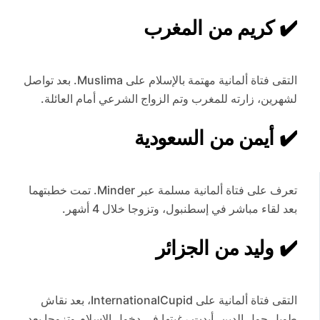
✔️ كريم من المغرب
التقى فتاة ألمانية مهتمة بالإسلام على Muslima. بعد تواصل
لشهرين، زارته للمغرب وتم الزواج الشرعي أمام العائلة.
✔️ أيمن من السعودية
تعرف على فتاة ألمانية مسلمة عبر Minder. تمت خطبتهما
بعد لقاء مباشر في إسطنبول، وتزوجا خلال 4 أشهر.
✔️ وليد من الجزائر
التقى فتاة ألمانية على InternationalCupid، بعد نقاش
طويل حول الدين، أبدت رغبتها في دخول الإسلام وتزوجا بعد