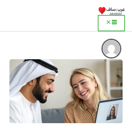
خطي
لى
لمحتوى