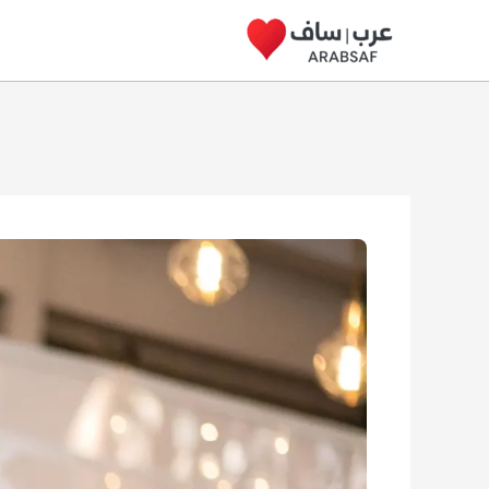
خطي
لى
لمحتوى