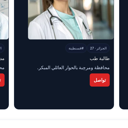
الجزائر · 27
#قسنطينة
ال
طالبة طب
مد
محافظة ومرحِبة بالحوار العائلي المبكر.
محب
تواصل
ت