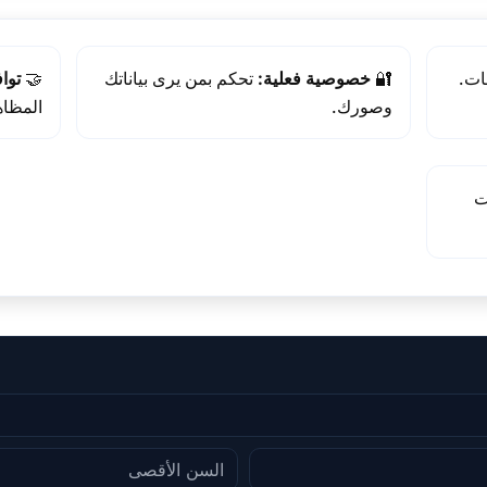
ات.
🔐
خصوصية فعلية:
تحكم بمن يرى بياناتك
🤝
توا
وصورك.
المظاه
ت