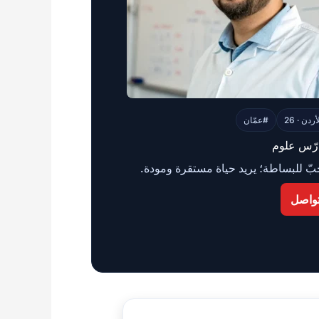
أردن · 26
#عمّان
رّس علوم
ّ للبساطة؛ يريد حياة مستقرة ومودة.
واصل