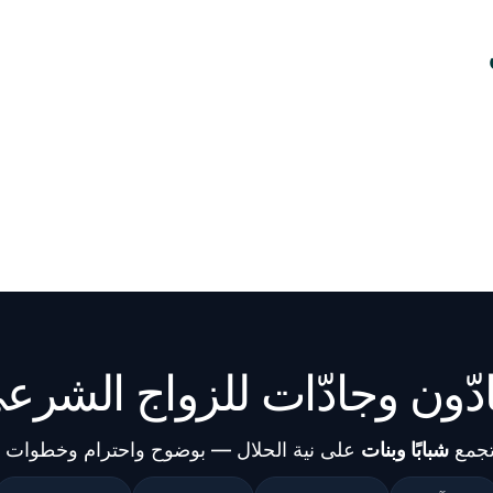
دّون وجادّات للزواج الشرع
تجمع
شبابًا وبنات
على نية الحلال — بوضوح واحترام وخطوات ع