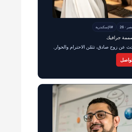
ر · 26
#الإسكندرية
ممة جرافيك
ث عن زوج صادق، تثمّن الاحترام والحوار.
واصل