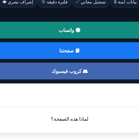
بيانات آمنة
🔒
تسجيل مجاني ✅
فلترة دقيقة
🎯
إشراف بشري 👁️
🟢 واتساب
📘 صفحتنا
👥 كروب فيسبوك
لماذا هذه الصفحة؟