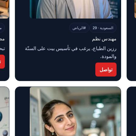
السعودية · 29
#الرياض
مص
مهندس نظم
مص
رزين الطباع، يرغب في تأسيس بيت على السنّة
تبح
والمودة.
ت
تواصل