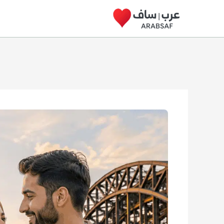
خطي
لى
لمحتوى