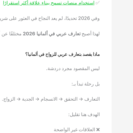
✅
استخدام منصات تسمح ببناء علاقة أكثر استقرارًا
وفي 2026 تحديدًا، لم يعد النجاح في العثور على شريك الحياة مرتبطًا بكثرة التطبيقات التي تستخدمها، بل بقدرتك على اختيار البيئة المناسبة والتواصل بطريقة صحيحة.
لهذا أصبح
تعارف عربي في ألمانيا 2026
مختلفًا عن
ماذا يقصد بتعارف عربي للزواج في ألمانيا؟
ليس المقصود مجرد دردشة.
بل رحلة تبدأ بـ:
التعارف → التحقق → الانسجام → الجدية → الزواج.
الهدف هنا تقليل:
❌ العلاقات غير الواضحة