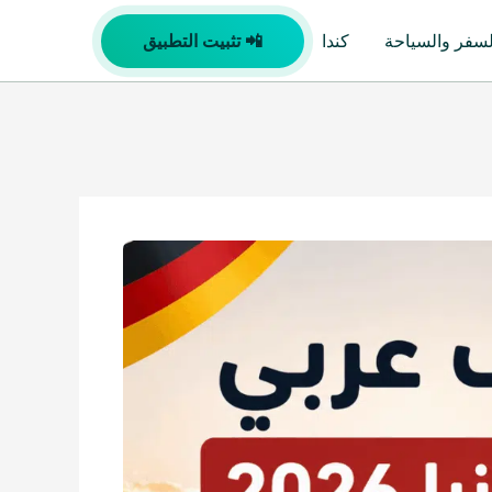
لسفر والسياحة
كندا
📲 تثبيت التطبيق