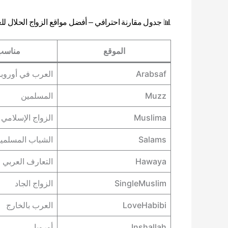
📊 جدول مقارنة احترافي – أفضل مواقع الزواج الحلال للعرب 
الموقع
مناسب
Arabsaf
العرب في أوروبا
Muzz
المسلمين
Muslima
الزواج الإسلامي
Salams
الشباب المسلمي
Hawaya
التعارف العربي
SingleMuslim
الزواج الجاد
LoveHabibi
العرب بالخارج
Inshallah
أوروبا